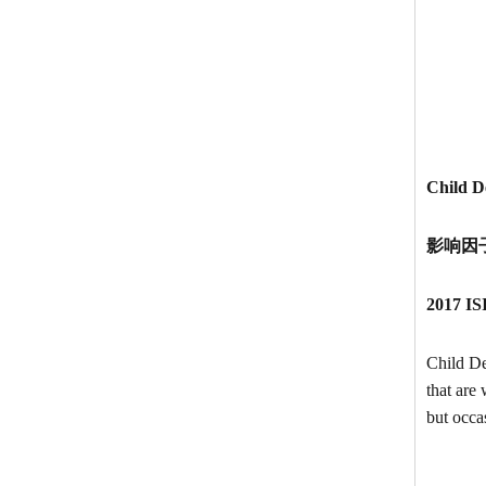
Child D
影响因子:
2017 IS
Child De
that are
but occa