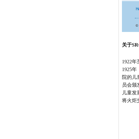
关于SR
192
1925
院的儿
员会颁
儿童发展摘
将火炬