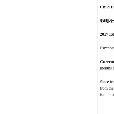
Child D
影响因子:
2017 IS
Psycholo
Current
months a
Since it
from the 
for a br