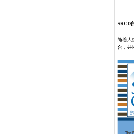
SRC
随着人
合，并