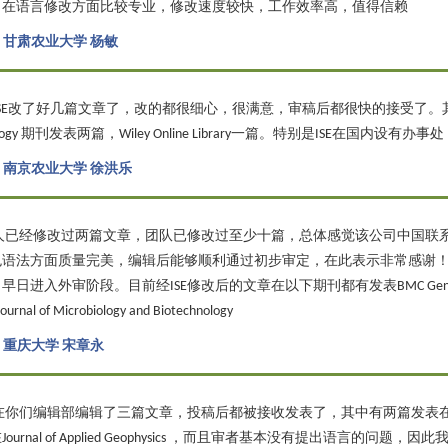
司在语言修改方面比较专业，修改速度较快，工作效率高，值得信赖
-
甘肃农业大学 杨敏
SE改了好几篇文章了，改的都很细心，很满意，审稿后都很快的接受了。其中Pesticide
iology 期刊发表两篇，Wiley Online Library一篇。特别是ISE在国
-
南京农业大学 徐洪乐
人已经修改过两篇文章，团队已修改过至少十篇，总体感觉该公司中国联
色语法方面质量完美，编辑后能够顺利通过初步审定，在此表示非常感谢
日进入外审阶段。目前经ISE修改后的文章在以下期刊都有发表BMC Genomics、Rese
Journal of Microbiology and Biotechnology
-
重庆大学 宋章永
你们编辑部编辑了三篇文章，投稿后都被接收发表了，其中有两篇发表在Comppute
Journal of Applied Geophysics ，而且审者基本没有提出语言的