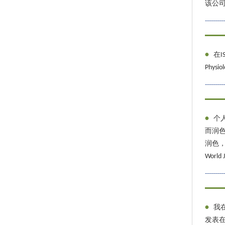
该公
---------
•
在I
Phys
---------
•
个
而润
润色，早
World 
---------
•
我在
发表在