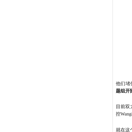
他们堵
题组开除
目前双
控Wa
就在这