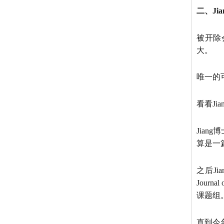
二、Ji
被开除
大。
唯一的
看看Ji
Jiang
算是一
之后Ji
Journ
课题组
直到今年