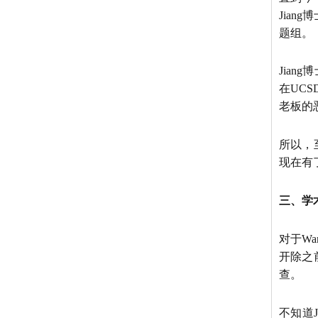
Jian
题组。
Jia
在UCS
老板的
所以，
现在有
三、学
对于W
开除之
查。
不知道J