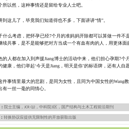
个所以然，这种事情还是留给专业人士吧。
讲到这儿了，毕竟我们知道得也不多，下面讲讲“情”。
于什么考虑，把怀孕已经7个月的准妈妈开除都可以算做一件不
继续共事，是不是能够把对方当成一个有血有肉的人，用更体面
色的人都在加入到声援Jiang博士的活动中来，他们担心孕期7
的健康，他们举起‘今天是Jiang，明天是你’的标语牌，还有人
这件事情里最大的悲剧，是同为女性，且同为中国女性的Wang教
出有一丝一毫的同情心。
：
院士主编，JCR Q2，中科院3区，国产结构与土木工程前沿期刊
：
转换协议应提供无限制性的开放获取出版