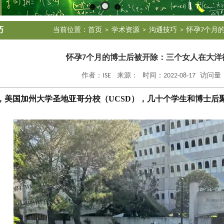
巧
当前位置：
首页
>
学术资源
>
沟通技巧
> 怀孕7个
怀孕7个月的博士后被开除：三个女人在大洋
作者：ISE 来源： 时间：2022-08-17 访问量：
日，美国加州大学圣地亚哥分校（UCSD），几十个学生和博士